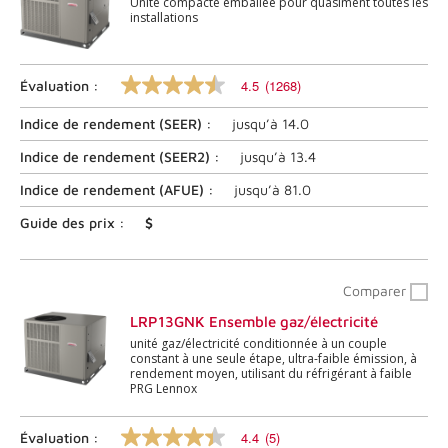
Unité compacte emballée pour quasiment toutes les
installations
4.5
(1268)
Évaluation :
4.5
sur
Indice de rendement (
SEER
) :
jusqu’à
14.0
5
étoiles,
valeur
Indice de rendement (
SEER2
) :
jusqu’à
13.4
nominale
moyenne.
Indice de rendement (
AFUE
) :
jusqu’à
81.0
Lire
les
Guide des prix :
$
commentaires
1268
.
Lien
Comparer
vers
la
LRP13GNK Ensemble gaz/électricité
même
unité gaz/électricité conditionnée à un couple
page.
constant à une seule étape, ultra-faible émission, à
rendement moyen, utilisant du réfrigérant à faible
PRG Lennox
4.4
(5)
Évaluation :
4.4