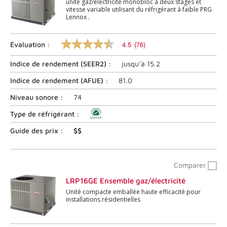
unité gaz/électricité monobloc à deux stages et
vitesse variable utilisant du réfrigérant à faible PRG
Lennox .
4.5
(76)
Évaluation :
4.5
sur
Indice de rendement (
SEER2
) :
jusqu’à
15.2
5
étoiles,
valeur
Indice de rendement (
AFUE
) :
81.0
nominale
moyenne.
Niveau sonore :
74
Lire
les
Type de réfrigérant :
commentaires
76
Guide des prix :
$$
.
Lien
vers
la
Comparer
même
page.
LRP16GE Ensemble gaz/électricité
Unité compacte emballée haute efficacité pour
installations résidentielles