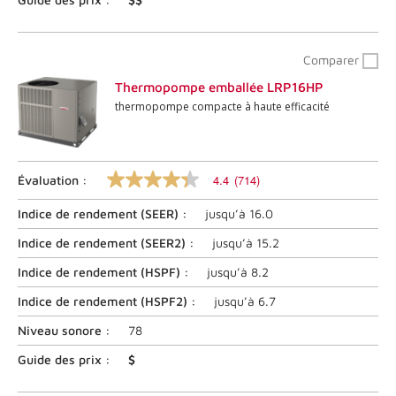
vers
la
même
page.
Comparer
Thermopompe emballée LRP16HP
thermopompe compacte à haute efficacité
4.4
(714)
Évaluation :
4.4
sur
Indice de rendement (
SEER
) :
jusqu’à
16.0
5
étoiles,
valeur
Indice de rendement (
SEER2
) :
jusqu’à
15.2
nominale
moyenne.
Indice de rendement (
HSPF
) :
jusqu’à
8.2
Lire
les
Indice de rendement (
HSPF2
) :
jusqu’à
6.7
commentaires
714
Niveau sonore :
78
.
Lien
Guide des prix :
$
vers
la