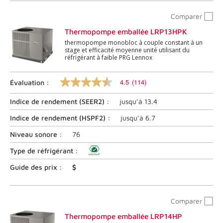
vers
la
Comparer
même
page.
Thermopompe emballée LRP13HPK
thermopompe monobloc à couple constant à un
stage et efficacité moyenne unité utilisant du
réfrigérant à faible PRG Lennox
4.5
(114)
Évaluation :
4.5
sur
Indice de rendement (
SEER2
) :
jusqu’à
13.4
5
étoiles,
valeur
Indice de rendement (
HSPF2
) :
jusqu’à
6.7
nominale
moyenne.
Niveau sonore :
76
Lire
les
Type de réfrigérant :
commentaires
114
Guide des prix :
$
.
Lien
vers
la
Comparer
même
page.
Thermopompe emballée LRP14HP