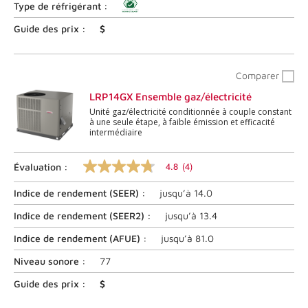
les
Type de réfrigérant :
commentaires
12
Guide des prix :
$
.
Lien
vers
la
Comparer
même
page.
LRP14GX Ensemble gaz/électricité
Unité gaz/électricité conditionnée à couple constant
à une seule étape, à faible émission et efficacité
intermédiaire
4.8
(4)
Évaluation :
4.8
sur
Indice de rendement (
SEER
) :
jusqu’à
14.0
5
étoiles,
valeur
Indice de rendement (
SEER2
) :
jusqu’à
13.4
nominale
moyenne.
Indice de rendement (
AFUE
) :
jusqu’à
81.0
Lire
les
Niveau sonore :
77
commentaires
4
Guide des prix :
$
.
Lien