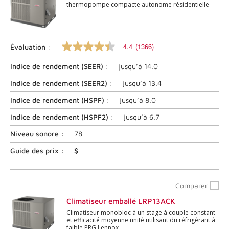
thermopompe compacte autonome résidentielle
4.4
(1366)
Évaluation :
4.4
sur
Indice de rendement (
SEER
) :
jusqu’à
14.0
5
étoiles,
valeur
Indice de rendement (
SEER2
) :
jusqu’à
13.4
nominale
moyenne.
Indice de rendement (
HSPF
) :
jusqu’à
8.0
Lire
les
Indice de rendement (
HSPF2
) :
jusqu’à
6.7
commentaires
1366
Niveau sonore :
78
.
Lien
Guide des prix :
$
vers
la
même
page.
Comparer
Climatiseur emballé LRP13ACK
Climatiseur monobloc à un stage à couple constant
et efficacité moyenne unité utilisant du réfrigérant à
faible PRG Lennox