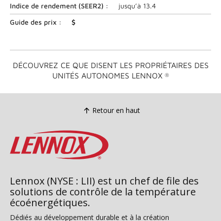
valeur
Indice de rendement (
SEER2
) :
jusqu’à
13.4
nominale
moyenne.
Guide des prix :
$
Lire
les
commentaires
179
.
DÉCOUVREZ CE QUE DISENT LES PROPRIÉTAIRES DES
Lien
UNITÉS AUTONOMES LENNOX
®
vers
la
même
page.
Retour en haut
Lennox (NYSE : LII) est un chef de file des
solutions de contrôle de la température
écoénergétiques.
Dédiés au développement durable et à la création