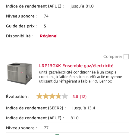
nominale
moyenne.
Indice de rendement (
AFUE
) :
jusqu’à
81.0
Lire
les
Niveau sonore :
74
commentaires
38
Guide des prix :
$
.
Lien
Disponibilité :
Régional
vers
la
même
page.
Comparer
LRP13GXK Ensemble gaz/électricité
unité gaz/électricité conditionnée à un couple
constant, à faible émission et efficacité moyenne
utilisant du réfrigérant à faible PRG Lennox
3.8
(12)
Évaluation :
3.8
sur
Indice de rendement (
SEER2
) :
jusqu’à
13.4
5
étoiles,
valeur
Indice de rendement (
AFUE
) :
81.0
nominale
moyenne.
Niveau sonore :
77
Lire