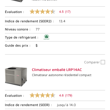
4.5
(17)
Évaluation :
4.5
sur
Indice de rendement (
SEER2
) :
13.4
5
étoiles,
valeur
Niveau sonore :
77
nominale
moyenne.
Type de réfrigérant :
Lire
les
Guide des prix :
$
commentaires
17
.
Lien
Comparer
vers
la
Climatiseur emballé LRP14AC
même
Climatiseur autonome résidentiel compact
page.
4.6
(179)
Évaluation :
4.6
sur
Indice de rendement (
SEER
) :
jusqu’à
14.0
5
étoiles,