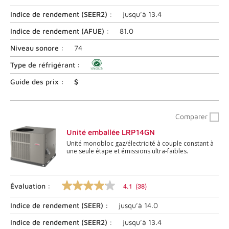
sur
Indice de rendement (
SEER2
) :
jusqu’à
13.4
5
étoiles,
valeur
Indice de rendement (
AFUE
) :
81.0
nominale
moyenne.
Niveau sonore :
74
Lire
les
Type de réfrigérant :
commentaires
5
Guide des prix :
$
.
Lien
vers
la
Comparer
même
page.
Unité emballée LRP14GN
Unité monobloc gaz/électricité à couple constant à
une seule étape et émissions ultra-faibles.
4.1
(38)
Évaluation :
4.1
sur
Indice de rendement (
SEER
) :
jusqu’à
14.0
5
étoiles,
valeur
Indice de rendement (
SEER2
) :
jusqu’à
13.4