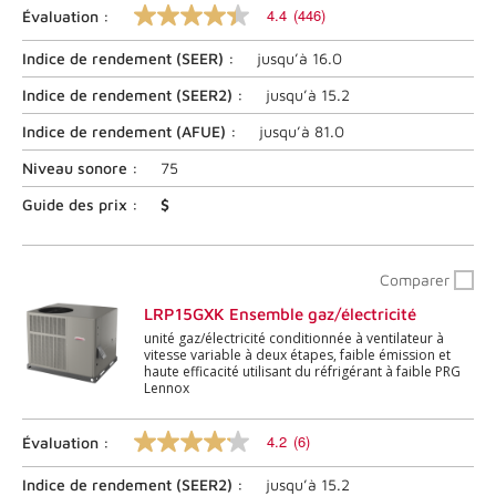
4.4
(446)
Évaluation :
4.4
sur
Indice de rendement (
SEER
) :
jusqu’à
16.0
5
étoiles,
valeur
Indice de rendement (
SEER2
) :
jusqu’à
15.2
nominale
moyenne.
Indice de rendement (
AFUE
) :
jusqu’à
81.0
Lire
les
Niveau sonore :
75
commentaires
446
Guide des prix :
$
.
Lien
vers
la
Comparer
même
page.
LRP15GXK Ensemble gaz/électricité
unité gaz/électricité conditionnée à ventilateur à
vitesse variable à deux étapes, faible émission et
haute efficacité utilisant du réfrigérant à faible PRG
Lennox
4.2
(6)
Évaluation :
4.2
sur
Indice de rendement (
SEER2
) :
jusqu’à
15.2
5