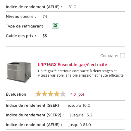
étoiles,
valeur
Indice de rendement (
AFUE
) :
81.0
nominale
moyenne.
Niveau sonore :
74
Lire
les
Type de réfrigérant :
commentaires
6
Guide des prix :
$$
.
Lien
vers
la
Comparer
même
page.
LRP16GX Ensemble gaz/électricité
Unité gaz/électrique compacte à deux stages et
vitesse variable, à faible émission et haute efficacité
4.0
(55)
Évaluation :
4.0
sur
Indice de rendement (
SEER
) :
jusqu’à
16.0
5
étoiles,
valeur
Indice de rendement (
SEER2
) :
jusqu’à
15.2
nominale
moyenne.
Indice de rendement (
AFUE
) :
jusqu’à
81.0
Lire