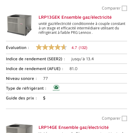
même
page.
Comparer
LRP13GEK Ensemble gaz/électricité
unité gaz/électricité conditionnée à couple constant
à un stage et efficacité intermédiaire utilisant du
réfrigérant à faible PRG Lennox .
4.7
(132)
Évaluation :
4.7
sur
Indice de rendement (
SEER2
) :
jusqu’à
13.4
5
étoiles,
valeur
Indice de rendement (
AFUE
) :
81.0
nominale
moyenne.
Niveau sonore :
77
Lire
les
Type de réfrigérant :
commentaires
132
Guide des prix :
$
.
Lien
vers
la
Comparer
même
page.
LRP14GE Ensemble gaz/électricité