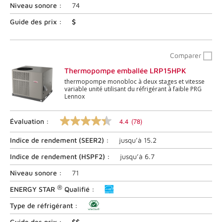
les
Niveau sonore :
74
commentaires
55
Guide des prix :
$
.
Lien
vers
la
Comparer
même
page.
Thermopompe emballée LRP15HPK
thermopompe monobloc à deux stages et vitesse
variable unité utilisant du réfrigérant à faible PRG
Lennox
4.4
(78)
Évaluation :
4.4
sur
Indice de rendement (
SEER2
) :
jusqu’à
15.2
5
étoiles,
valeur
Indice de rendement (
HSPF2
) :
jusqu’à
6.7
nominale
moyenne.
Niveau sonore :
71
Lire
®
les
ENERGY STAR
Qualifié :
commentaires
78
Type de réfrigérant :
.
Lien
Guide des prix :
$$