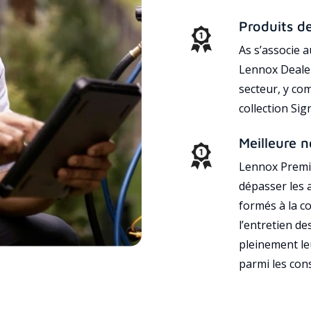
Produits d
As s’associe 
Lennox Dealer
secteur, y co
collection Si
Meilleure n
Lennox Premie
dépasser les a
formés à la con
l’entretien d
pleinement leu
parmi les co