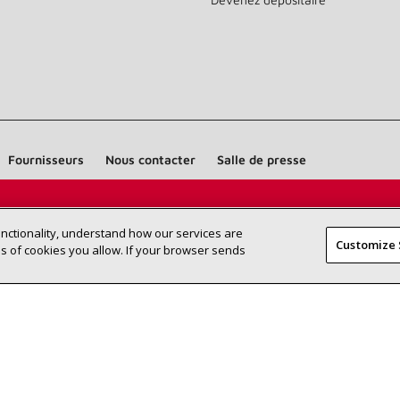
Fournisseurs
Nous contacter
Salle de presse
Trouvez un dépositaire Lennox près de chez
SEA
unctionality, understand how our services are
DEA
Customize 
vous
 of cookies you allow. If your browser sends
©2026 Lennox International Inc.
Plan du site
Déclaration 