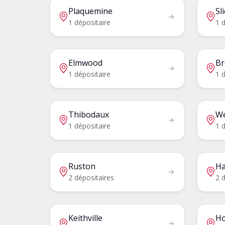
Plaquemine
Sli
1 dépositaire
1 d
Elmwood
Br
1 dépositaire
1 d
Thibodaux
We
1 dépositaire
1 d
Ruston
Ha
2 dépositaires
2 d
Keithville
H