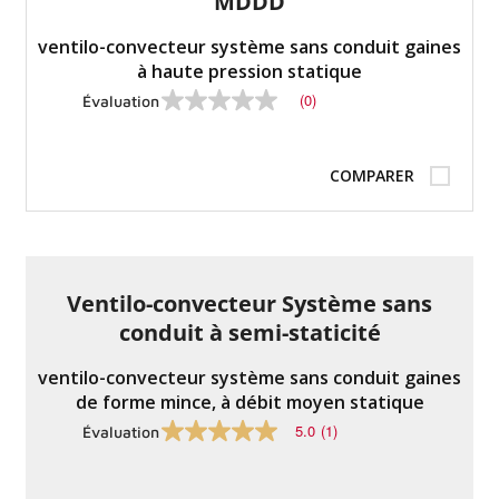
MDDD
ventilo-convecteur système sans conduit gaines
à haute pression statique
(0)
Évaluation
Pas
de
valeur
nominale
COMPARER
Lien
vers
la
même
page.
Ventilo-convecteur Système sans
conduit à semi-staticité
ventilo-convecteur système sans conduit gaines
de forme mince, à débit moyen statique
5.0
(1)
Évaluation
5.0
sur
5
étoiles,