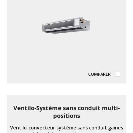
valeur
nominale
moyenne.
Lire
un
avis.
Lien
vers
la
même
page.
COMPARER
Ventilo-Système sans conduit multi-
positions
Ventilo-convecteur système sans conduit gaines