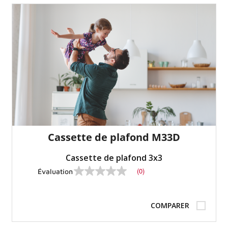
Cassette de plafond M33D
Cassette de plafond 3x3
(0)
Évaluation
Pas
de
valeur
nominale
COMPARER
Lien
vers
la