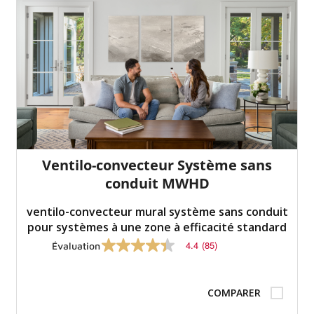
Ventilo-convecteur Système sans
conduit MWHD
ventilo-convecteur mural système sans conduit
pour systèmes à une zone à efficacité standard
4.4
(85)
Évaluation
4.4
sur
5
étoiles,
COMPARER
valeur
nominale