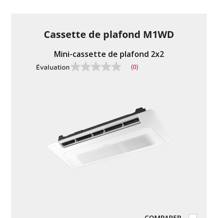
même
page.
Cassette de plafond M1WD
Mini-cassette de plafond 2x2
(0)
Évaluation
Pas
de
valeur
nominale
Lien
vers
la
même
page.
COMPARER