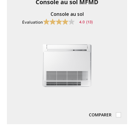
Console au sol MFMD
Console au sol
4.0
(13)
Évaluation
4.0
sur
5
étoiles,
valeur
nominale
moyenne.
Lire
les
commentaires
13
.
Lien
vers
la
même
page.
COMPARER