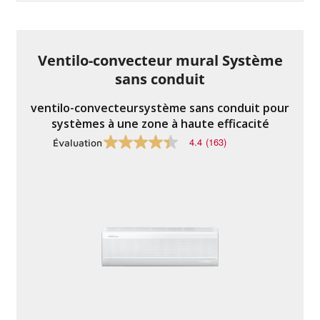
moyenne.
Lire
les
commentaires
85
Ventilo-convecteur mural Système
.
Lien
sans conduit
vers
la
même
ventilo-convecteursystème sans conduit pour
page.
systèmes à une zone à haute efficacité
4.4
(163)
Évaluation
4.4
sur
5
étoiles,
valeur
nominale
moyenne.
Lire
les
commentaires
163
.
Lien
vers
la
même