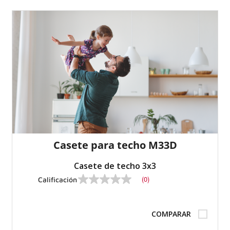
Casete para techo M33D
Casete de techo 3x3
(0)
Calificación
Sin
valor
de
calificación
COMPARAR
Enlace
a