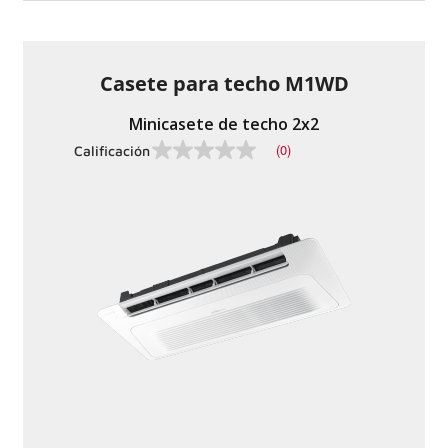
la
misma
página.
Casete para techo M1WD
Minicasete de techo 2x2
(0)
Calificación
Sin
valor
de
calificación
Enlace
a
la
misma
página.