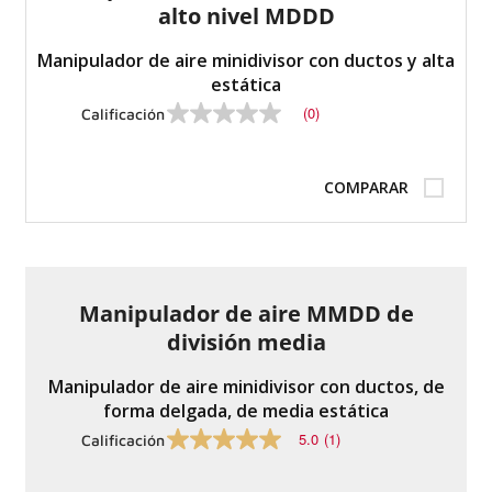
alto nivel MDDD
Manipulador de aire minidivisor con ductos y alta
estática
(0)
Calificación
Sin
valor
de
calificación
COMPARAR
Enlace
a
la
misma
página.
Manipulador de aire MMDD de
división media
Manipulador de aire minidivisor con ductos, de
forma delgada, de media estática
5.0
(1)
Calificación
5.0
de
5