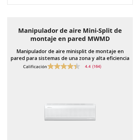
de
calificación
promedio.
Lea
las
reseñas
Manipulador de aire Mini-Split de
85
.
montaje en pared MWMD
El
mismo
enlace
Manipulador de aire minisplit de montaje en
de
pared para sistemas de una zona y alta eficiencia
la
página.
4.4
(164)
Calificación
4.4
de
5
estrellas,
valor
de
calificación
promedio.
Lea
las
reseñas
164
.
El
mismo