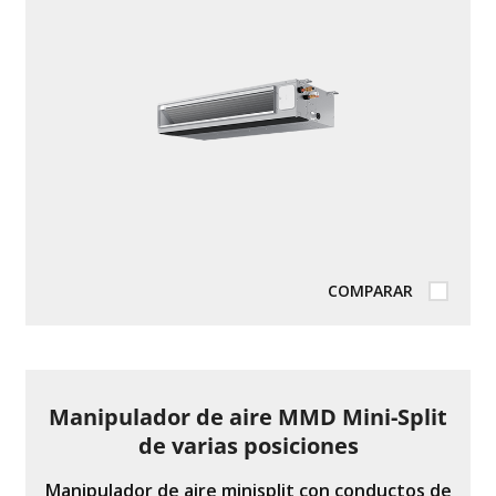
estrellas,
valor
de
calificación
promedio.
Lea
una
reseña.
El
mismo
enlace
de
la
página.
COMPARAR
Manipulador de aire MMD Mini-Split
de varias posiciones
Manipulador de aire minisplit con conductos de