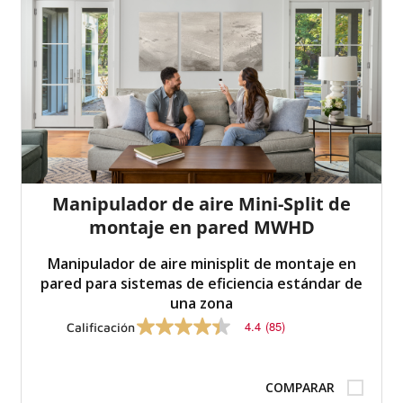
Manipulador de aire Mini-Split de
montaje en pared MWHD
Manipulador de aire minisplit de montaje en
pared para sistemas de eficiencia estándar de
una zona
4.4
(85)
Calificación
4.4
de
5
estrellas,
COMPARAR
valor