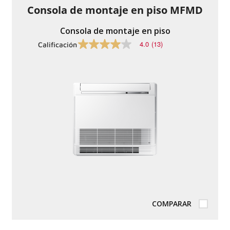
Consola de montaje en piso MFMD
Consola de montaje en piso
4.0
(13)
Calificación
4.0
de
5
estrellas,
valor
de
calificación
promedio.
Lea
las
reseñas
13
.
El
mismo
enlace
de
la
página.
COMPARAR