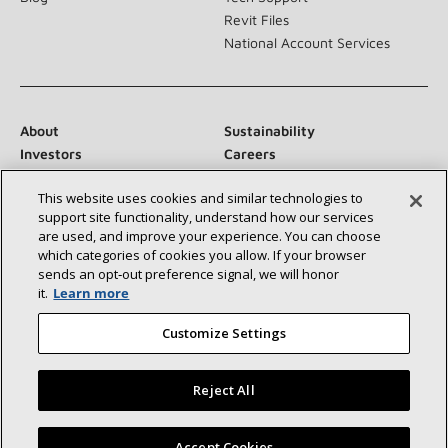
Revit Files
National Account Services
About
Sustainability
Investors
Careers
Suppliers
Contact Us
This website uses cookies and similar technologies to
Newsroom
support site functionality, understand how our services
are used, and improve your experience. You can choose
which categories of cookies you allow. If your browser
sends an opt‑out preference signal, we will honor
Conéctese con nosotros:
it.
Learn more
Customize Settings
Reject All
©2026 Lennox International Inc.
Site Map
Encuentre un concesionario Lennox cerca de usted
Accept Cookies