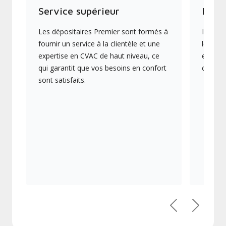
Service supérieur
Produ
Les dépositaires Premier sont formés à
Ils off
fournir un service à la clientèle et une
les plu
expertise en CVAC de haut niveau, ce
en éner
qui garantit que vos besoins en confort
collect
sont satisfaits.
Précédent
Suivant