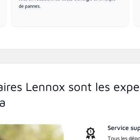
de pannes.
aires Lennox sont les exp
na
Service su
Tous les dépo