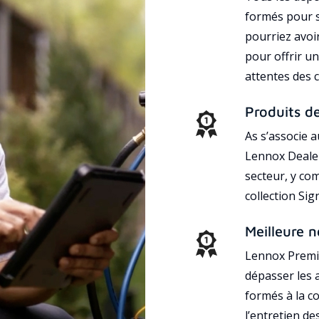
formés pour s
pourriez avoi
pour offrir un
attentes des c
Produits d
As s’associe 
Lennox Dealer
secteur, y co
collection Si
Meilleure n
Lennox Premie
dépasser les a
formés à la con
l’entretien d