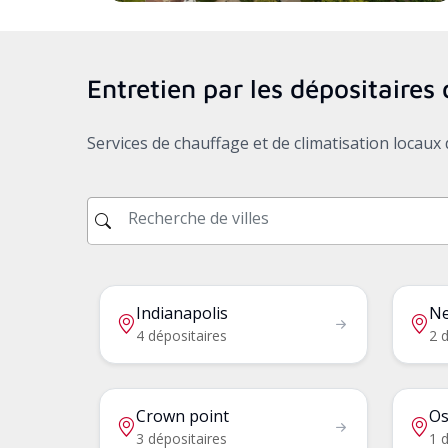
Entretien par les dépositaire
Services de chauffage et de climatisation locau
Indianapolis
N
4 dépositaires
2 d
Crown point
Os
3 dépositaires
1 d