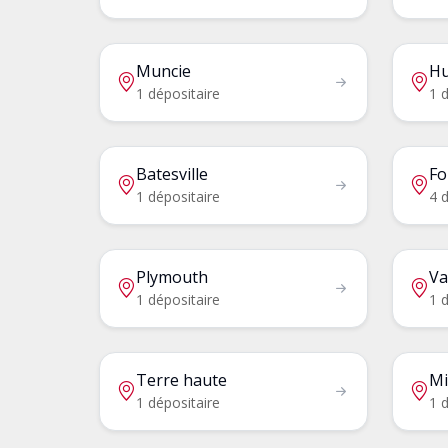
Muncie
Hu
1 dépositaire
1 d
Batesville
Fo
1 dépositaire
4 d
Plymouth
Va
1 dépositaire
1 d
Terre haute
Mi
1 dépositaire
1 d