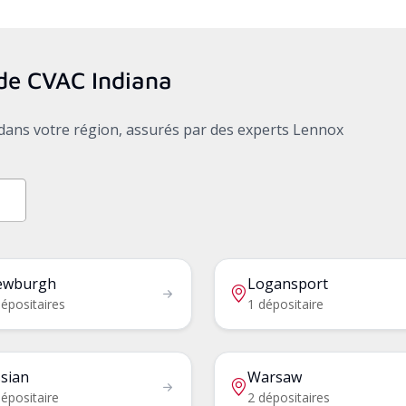
s de CVAC
Indiana
x dans votre région, assurés par des experts Lennox
ewburgh
Logansport
épositaires
1 dépositaire
sian
Warsaw
épositaire
2 dépositaires