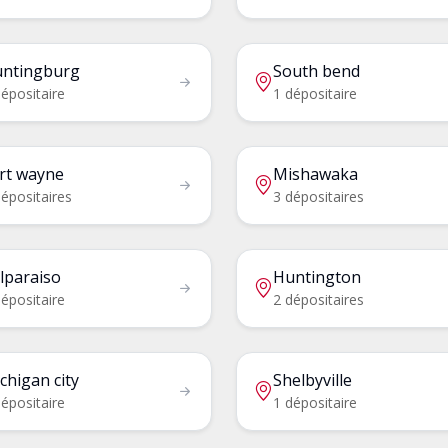
ntingburg
South bend
épositaire
1 dépositaire
rt wayne
Mishawaka
épositaires
3 dépositaires
lparaiso
Huntington
épositaire
2 dépositaires
chigan city
Shelbyville
épositaire
1 dépositaire