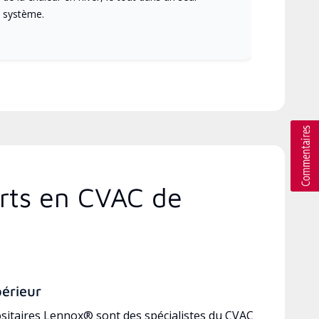
système.
erts en CVAC de
périeur
sitaires Lennox® sont des spécialistes du CVAC