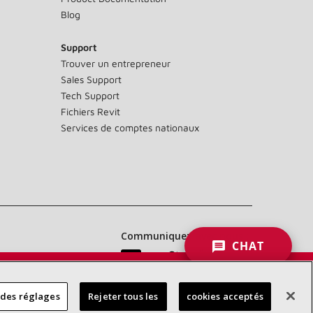
Blog
Support
Trouver un entrepreneur
Sales Support
Tech Support
Fichiers Revit
Services de comptes nationaux
Communiquez avec nous :
CHAT
 DES
 des réglages
Rejeter tous les
cookies acceptés
RES