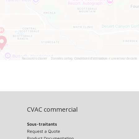
Raccourcis clavier
Données cartographiques ©2022 Google
Conditions d’utilisation
Signaler une erreur de carte
CVAC commercial
Sous-traitants
Request a Quote
Product Documentation