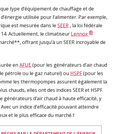
aque type d’équipement de chauffage et de
d’énergie utilisée pour l’alimenter. Par exemple,
ctrique est mesurée dans le
SEER
, la loi fédérale
®
4. Actuellement, le climatiseur
Lennox
u marché**, offrant jusqu’à un SEER incroyable de
esurée en
AFUE
(pour les générateurs d’air chaud
e pétrole ou le gaz naturel) ou
HSPF
(pour les
t comme les thermopompes assurent également la
lus chauds, elles ont des indices SEER et HSPF.
générateurs d’air chaud à haute efficacité, y
 Avec un indice d’efficacité pouvant atteindre
ieux et le plus efficace du marché.†
É RÉGIES PAR LE DÉPARTEMENT DE L’ÉNERGIE