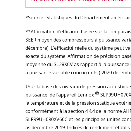
*Source : Statistiques du Département américain
**Affirmation d’efficacité basée sur la compar
SEER moyen des compresseurs à puissance variab
décembre). L’efficacité réelle du système peut var
exacte du système. Affirmation de précision bas
moyenne du SL28XCV as rapport à la puissance
à puissance variable concurrents ( 2020 décembre
†Sur la base des niveaux de pression acoustique 
®
puissance, de l’appareil Lennox
SLP99UH070XV3
la température et de la pression statique extéri
conformément à la section 4.4.4 de la norme AHR
SLP99UH090XV60C et les principales unités conc
as décembre 2019. Indices de rendement établi