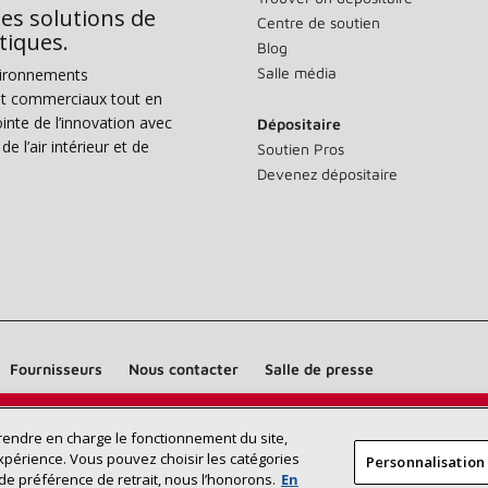
des solutions de
Centre de soutien
tiques.
Blog
Salle média
vironnements
s et commerciaux tout en
nte de l’innovation avec
Dépositaire
e l’air intérieur et de
Soutien Pros
Devenez dépositaire
Fournisseurs
Nous contacter
Salle de presse
Trouvez un dépositaire Lennox près
prendre en charge le fonctionnement du site,
RECHERCHE
xpérience. Vous pouvez choisir les catégories
Personnalisation
DÉPOSITAI
de chez vous
de préférence de retrait, nous l’honorons.
En