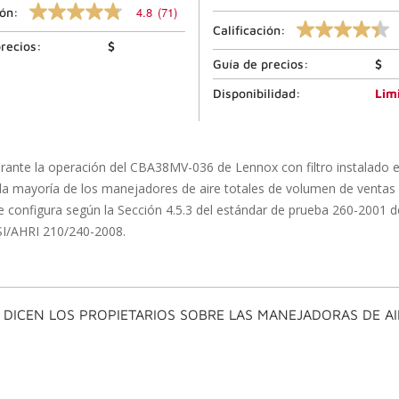
4.8
(71)
ión:
4.8
Calificación:
de
4.4
recios:
$
5
de
estrellas,
Guía de precios:
$
5
valor
estrellas,
de
valor
Disponibilidad:
Lim
calificación
de
promedio.
calificación
Lea
promedio.
las
Lea
reseñas
las
urante la operación del CBA38MV-036 de Lennox con filtro instalado 
71
reseñas
la mayoría de los manejadores de aire totales de volumen de ventas 
.
8374
El
.
 configura según la Sección 4.5.3 del estándar de prueba 260-2001 de
mismo
El
SI/AHRI 210/240-2008.
enlace
mismo
de
enlace
la
de
página.
la
página.
 DICEN LOS PROPIETARIOS SOBRE LAS MANEJADORAS DE A