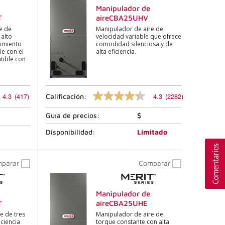
421
Manipulador de
.
T
aireCBA25UHV
El
mismo
e de
Manipulador de aire de
enlace
 alto
velocidad variable que ofrece
de
dimiento
comodidad silenciosa y de
la
e con el
alta eficiencia.
página.
tible con
4.3
(417)
4.3
(2282)
Calificación:
4.3
de
Guía de precios:
$
5
estrellas,
valor
Disponibilidad:
Limitado
de
calificación
promedio.
mparar
Comparar
Lea
las
reseñas
2282
Manipulador de
.
T
aireCBA25UHE
El
mismo
e de tres
Manipulador de aire de
enlace
ciencia
torque constante con alta