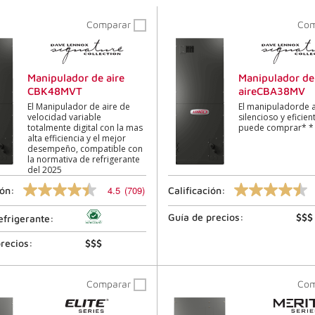
Comparar
Co
Manipulador de aire
Manipulador de
CBK48MVT
aireCBA38MV
El Manipulador de aire de
El manipuladorde 
velocidad variable
silencioso y eficie
totalmente digital con la mas
puede comprar* *
alta efficiencia y el mejor
desempeño, compatible con
la normativa de refrigerante
del 2025
4.5
(709)
ión:
Calificación:
4.5
4.5
de
de
Guía de precios:
$$$
5
5
efrigerante:
estrellas,
estrellas,
valor
valor
recios:
$$$
de
de
calificación
calificación
promedio.
promedio.
Comparar
Co
Lea
Lea
las
las
reseñas
reseñas