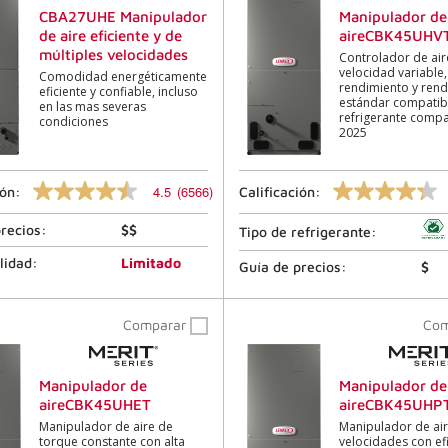
709
4558
CBA27UHE Manipulador
Manipulador de
.
.
de aire eficiente y de
aireCBK45UHV
El
El
mismo
mismo
múltiples velocidades
Controlador de air
enlace
enlace
velocidad variable,
Comodidad energéticamente
de
de
rendimiento y ren
eficiente y confiable, incluso
la
la
estándar compatibl
en las mas severas
página.
página.
refrigerante compa
condiciones
2025
4.5
(6566)
ión:
Calificación:
4.5
4.3
de
de
recios:
$$
5
5
Tipo de refrigerante:
estrellas,
estrellas,
valor
valor
lidad:
Limitado
Guía de precios:
$
de
de
calificación
calificación
promedio.
promedio.
Comparar
Co
Lea
Lea
las
las
reseñas
reseñas
6566
417
Manipulador de
Manipulador de
.
.
aireCBK45UHET
aireCBK45UHP
El
El
mismo
mismo
Manipulador de aire de
Manipulador de air
enlace
enlace
torque constante con alta
velocidades con efi