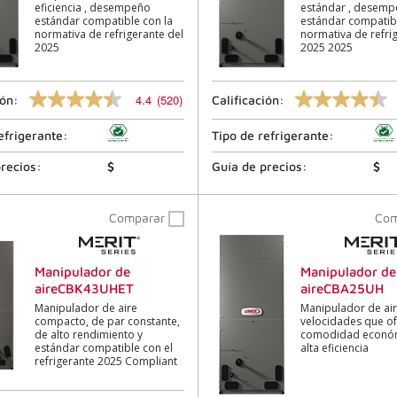
de
de
eficiencia , desempeño
estándar , desem
la
la
estándar compatible con la
estándar compatibl
página.
página.
normativa de refrigerante del
normativa de refri
2025
2025 2025
4.4
(520)
ión:
Calificación:
4.4
4.4
de
de
5
5
efrigerante:
Tipo de refrigerante:
estrellas,
estrellas,
valor
valor
recios:
$
Guía de precios:
$
de
de
calificación
calificación
promedio.
promedio.
Comparar
Co
Lea
Lea
las
las
reseñas
reseñas
520
767
Manipulador de
Manipulador de
.
.
aireCBK43UHET
aireCBA25UH
El
El
mismo
mismo
Manipulador de aire
Manipulador de air
enlace
enlace
compacto, de par constante,
velocidades que o
de
de
de alto rendimiento y
comodidad económ
la
la
estándar compatible con el
alta eficiencia
página.
página.
refrigerante 2025 Compliant