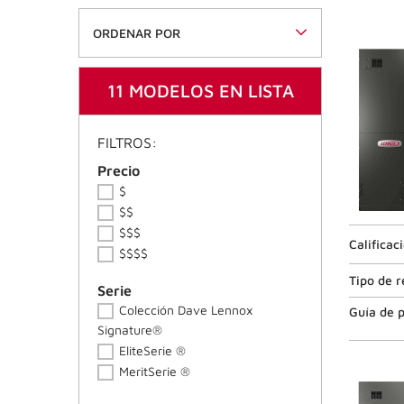
ORDENAR POR
11 MODELOS EN LISTA
FILTROS:
Rangos de precios
Precio
$
$$
$$$
Calificac
$$$$
Tipo de r
Serie de productos
Serie
Colección Dave Lennox
Guía de p
Signature®
EliteSerie ®
MeritSerie ®