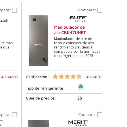
mparar
Comparar
Manipulador de
aireCBK47UHET
Manipulador de aire de
aire mas
torque constante de alto
nte que
rendimiento y eficiencia
compatible con la normativa
de refrigerante del 2025
4.5
(4558)
4.5
(421)
Calificación:
4.5
de
5
Tipo de refrigerante:
estrellas,
valor
Guía de precios:
$$
de
calificación
promedio.
mparar
Comparar
Lea
las
reseñas