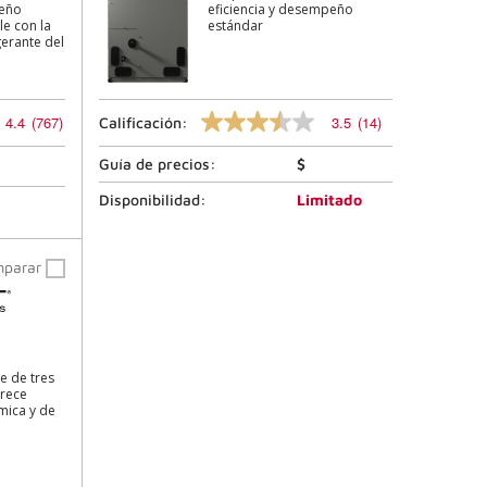
de
peño
eficiencia y desempeño
la
e con la
estándar
página.
gerante del
4.4
(767)
3.5
(14)
Calificación:
3.5
de
Guía de precios:
$
5
estrellas,
valor
Disponibilidad:
Limitado
de
calificación
promedio.
mparar
Lea
las
reseñas
14
.
El
mismo
e de tres
enlace
frece
de
ica y de
la
página.