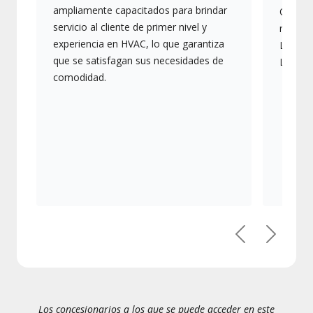
ampliamente capacitados para brindar
Ofrece
servicio al cliente de primer nivel y
más av
experiencia en HVAC, lo que garantiza
Lennox,
que se satisfagan sus necesidades de
Lennox
comodidad.
Anterior
Siguien
Los concesionarios a los que se puede acceder en este