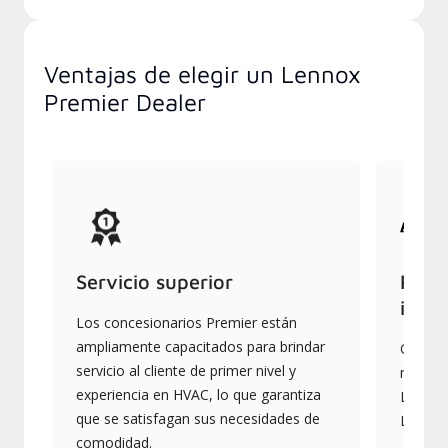
Ventajas de elegir un Lennox
Premier Dealer
Servicio superior
Produ
indus
Los concesionarios Premier están
ampliamente capacitados para brindar
Ofrece
servicio al cliente de primer nivel y
más av
experiencia en HVAC, lo que garantiza
Lennox,
que se satisfagan sus necesidades de
Lennox
comodidad.