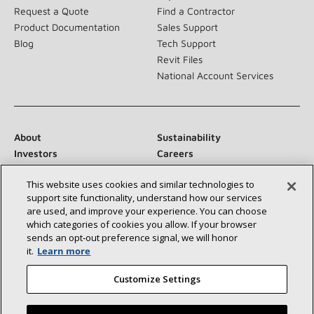
Request a Quote
Find a Contractor
Product Documentation
Sales Support
Blog
Tech Support
Revit Files
National Account Services
About
Sustainability
Investors
Careers
Suppliers
Contact Us
This website uses cookies and similar technologies to
Newsroom
support site functionality, understand how our services
are used, and improve your experience. You can choose
which categories of cookies you allow. If your browser
sends an opt‑out preference signal, we will honor
Conéctese con nosotros:
it.
Learn more
Customize Settings