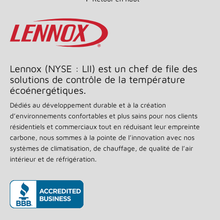
valeur
nominale
moyenne.
Lire
les
commentaires
55
.
Lien
Lennox (NYSE : LII) est un chef de file des
vers
solutions de contrôle de la température
la
même
écoénergétiques.
page.
Dédiés au développement durable et à la création
d’environnements confortables et plus sains pour nos clients
résidentiels et commerciaux tout en réduisant leur empreinte
carbone, nous sommes à la pointe de l’innovation avec nos
systèmes de climatisation, de chauffage, de qualité de l’air
intérieur et de réfrigération.
(s’ouvre dans une nouvelle fenêtre)