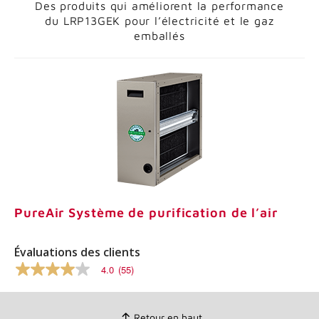
Des produits qui améliorent la performance
du
LRP13GEK pour l’électricité et le gaz
emballés
PureAir Système de purification de l’air
Évaluations des clients
4.0
(55)
4.0
sur
5
étoiles,
Retour en haut