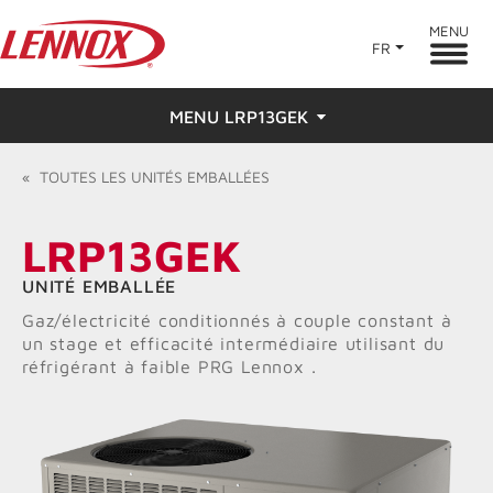
MENU
FR
MENU LRP13GEK
Aperçu
«
TOUTES LES
UNITÉS EMBALLÉES
Caractéristiques
LRP13GEK
Évaluations
UNITÉ EMBALLÉE
Gaz/électricité conditionnés à couple constant à
Trouver un dépositaire
un stage et efficacité intermédiaire utilisant du
réfrigérant à faible PRG Lennox .
Ressources