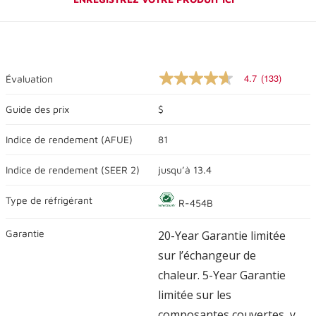
4.7
(133)
Évaluation
4.7
sur
5
Guide des prix
$
étoiles,
valeur
Indice de rendement (
AFUE
)
81
nominale
moyenne.
Lire
Indice de rendement (
SEER 2
)
jusqu’à
13.4
les
commentaires
133
Type de réfrigérant
R-454B
.
Lien
vers
Garantie
20-Year Garantie limitée
la
même
sur l’échangeur de
page.
chaleur. 5-Year Garantie
limitée sur les
composantes couvertes, y