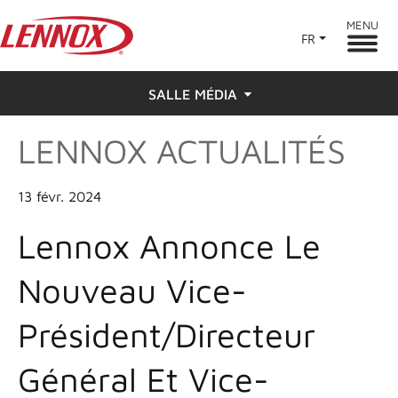
MENU
FR
SALLE MÉDIA
LENNOX ACTUALITÉS
Actualités
Appuyer sur
13 févr. 2024
Lennox Annonce Le
Nouveau Vice-
Président/directeur
Général Et Vice-