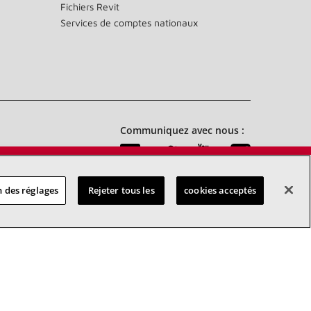
Fichiers Revit
Services de comptes nationaux
Communiquez avec nous :
 DES
 des réglages
Rejeter tous les
cookies acceptés
RES
 d’accessibilité
Confidentialité
Conditions générales