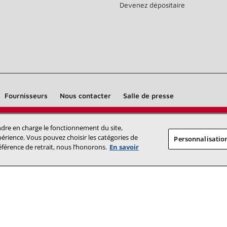
Devenez dépositaire
Fournisseurs
Nous contacter
Salle de presse
Trouvez un dépositaire Lennox près
endre en charge le fonctionnement du site,
RECHERCHE
érience. Vous pouvez choisir les catégories de
Personnalisation
DÉPOSITAI
de chez vous
éférence de retrait, nous l’honorons.
En savoir
©2026 Lennox International Inc.
Plan du site
Déclaration