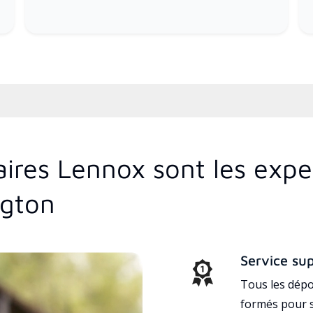
aires Lennox sont les exp
ngton
Service su
Tous les dépo
formés pour s