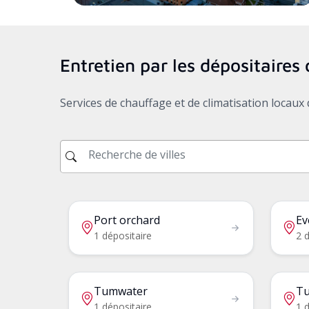
Entretien par les dépositaire
Services de chauffage et de climatisation locau
Port orchard
Ev
1 dépositaire
2 d
Tumwater
Tu
1 dépositaire
1 d