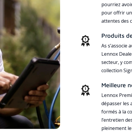
pourriez avoi
pour offrir un
attentes des c
Produits d
As s’associe 
Lennox Dealer
secteur, y co
collection Si
Meilleure n
Lennox Premie
dépasser les a
formés à la con
l’entretien d
pleinement leu