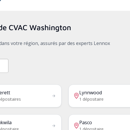
s de CVAC
Washington
x dans votre région, assurés par des experts Lennox
erett
Lynnwood
épositaires
1 dépositaire
kwila
Pasco
épositaire
1 dépositaire