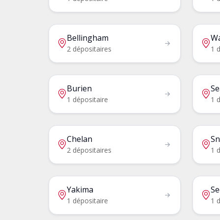
Bellingham
Wa
2 dépositaires
1 d
Burien
Se
1 dépositaire
1 d
Chelan
Sn
2 dépositaires
1 d
Yakima
Se
1 dépositaire
1 d