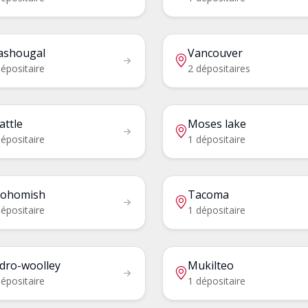
shougal
Vancouver
épositaire
2 dépositaires
attle
Moses lake
épositaire
1 dépositaire
ohomish
Tacoma
épositaire
1 dépositaire
dro-woolley
Mukilteo
épositaire
1 dépositaire