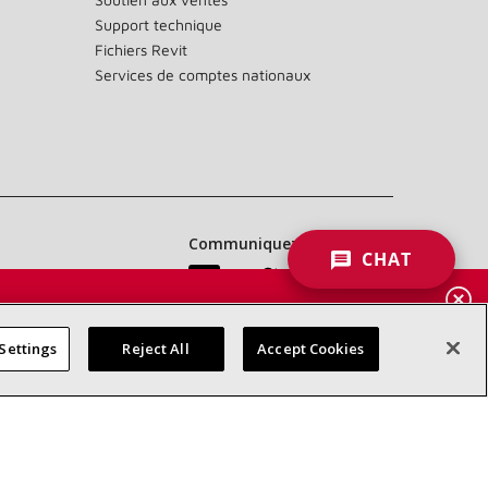
Support technique
Fichiers Revit
Services de comptes nationaux
Communiquez avec nous :
CHAT
 DES
RES
Settings
Reject All
Accept Cookies
d’accessibilité
Confidentialité
Conditions générales