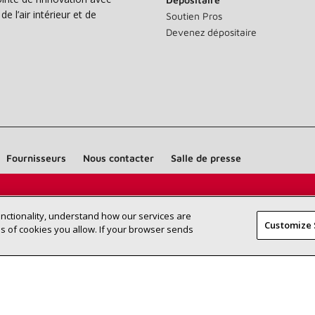
e l’air intérieur et de
Soutien Pros
Devenez dépositaire
Fournisseurs
Nous contacter
Salle de presse
Trouvez un dépositaire Lennox près
RECHERCHE
unctionality, understand how our services are
DÉPOSITAI
Customize 
de chez vous
 of cookies you allow. If your browser sends
©2026 Lennox International Inc.
Plan du site
Déclaration 