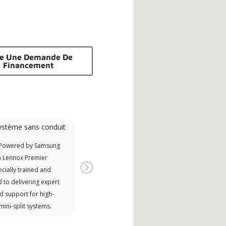
re Une Demande De
Financement
ystème sans conduit
Participant à la
promotion
 Powered by Samsung
Offre des remises aux fabricants
a Lennox Premier
si disponibles
cially trained and
Next
 to delivering expert
d support for high-
 mini-split systems.