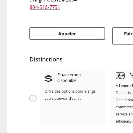
804-516-7751
Appeler
Fai
Distinctions
Financement
S
disponible
A Lennox
Offre des options pour élargir
Dealer is 
votre pouvoir d’achat
Dealer spe
Previous
committed
service an
efficiency