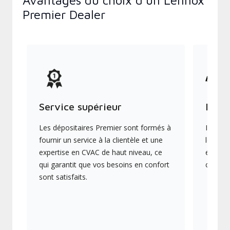
Avantages du choix d’un Lennox
Premier Dealer
Service supérieur
Produ
Les dépositaires Premier sont formés à
Ils off
fournir un service à la clientèle et une
les plu
expertise en CVAC de haut niveau, ce
en éner
qui garantit que vos besoins en confort
collect
sont satisfaits.