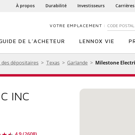
À propos
Durabilité
Investisseurs
Carrières
VOTRE EMPLACEMENT :
ENTREZ VOTR
GUIDE DE L’ACHETEUR
LENNOX VIE
P
 des dépositaires
Texas
Garlande
Milestone Electri
C INC
4.9 (2608)