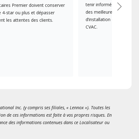
tenir informés des dernièr
aires Premier doivent conserver
Suivant
des meilleures pratiques e
 4-star ou plus et dépasser
d’installation et d’entreti
 les attentes des clients.
CVAC.
onal Inc. (y compris ses filiales, « Lennox »). Toutes les
ion de ces informations est faite à vos propres risques. En
sance des informations contenues dans ce Localisateur ou