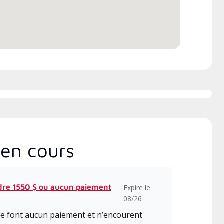
 les systèmes système sans
l’installation, la conception, la
uit à haute efficacité.
communication et l’entretien.
en cours
dre 1550 $ ou aucun paiement
Expire le
08/26
 ne font aucun paiement et n’encourent