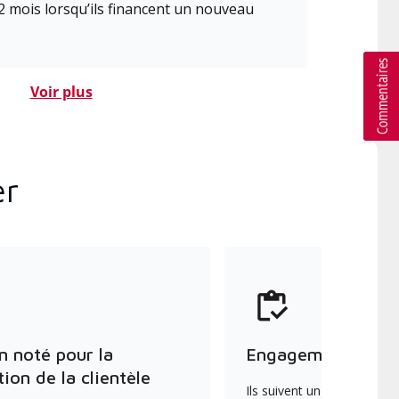
2 mois lorsqu’ils financent un nouveau
Voir plus
er
n noté pour la
Engagement envers
tion de la clientèle
Ils suivent une formation 