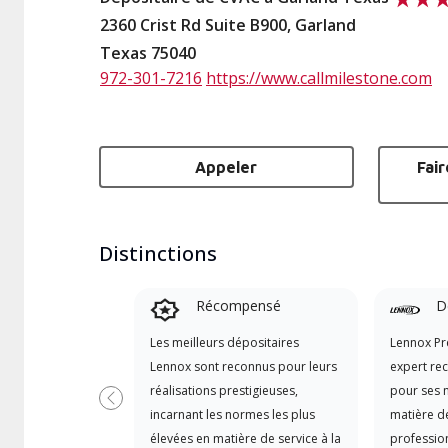
2360 Crist Rd Suite B900, Garland
Texas 75040
972-301-7216
https://www.callmilestone.com
Appeler
Fai
Distinctions
Récompensé
D
Les meilleurs dépositaires
Lennox Pr
Lennox sont reconnus pour leurs
expert re
réalisations prestigieuses,
pour ses 
Précédent
incarnant les normes les plus
matière de
élevées en matière de service à la
professio