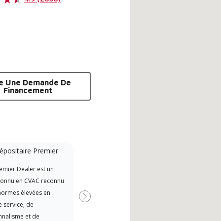
re Une Demande De
Financement
épositaire Premier
Financement
disponible
emier Dealer est un
Lenn
Offre des options pour élargir
connu en CVAC reconnu
Deal
votre pouvoir d’achat
normes élevées en
Prem
Suivant
 service, de
form
nnalisme et de
serv