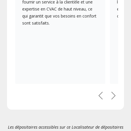
fournir un service à la clientèle et une
les plu
expertise en CVAC de haut niveau, ce
en éner
qui garantit que vos besoins en confort
collect
sont satisfaits.
Précédent
Suivant
Les dépositaires accessibles sur ce Localisateur de dépositaires