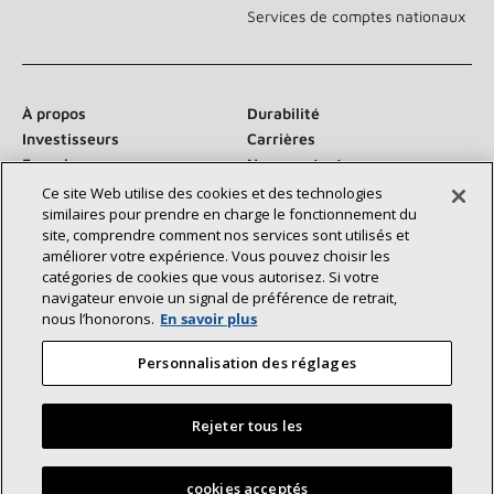
Services de comptes nationaux
À propos
Durabilité
Investisseurs
Carrières
Fournisseurs
Nous contacter
Salle de presse
Ce site Web utilise des cookies et des technologies
similaires pour prendre en charge le fonctionnement du
site, comprendre comment nos services sont utilisés et
améliorer votre expérience. Vous pouvez choisir les
catégories de cookies que vous autorisez. Si votre
Communiquez avec nous :
navigateur envoie un signal de préférence de retrait,
nous l’honorons.
En savoir plus
Personnalisation des réglages
Rejeter tous les
©2026 Lennox International Inc.
Plan du site
Déclaration d’accessibilité
Confidentialité
Trouvez un dépositaire Lennox près de chez vous
cookies acceptés
Conditions générales