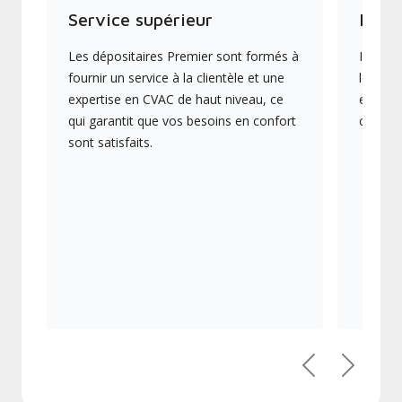
Service supérieur
Produ
Les dépositaires Premier sont formés à
Ils off
fournir un service à la clientèle et une
les plu
expertise en CVAC de haut niveau, ce
en éner
qui garantit que vos besoins en confort
collect
sont satisfaits.
Précédent
Suivant