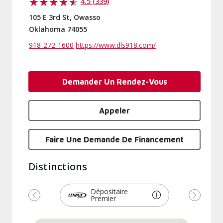
4.5 (339)
105 E 3rd St, Owasso
Oklahoma 74055
918-272-1600
https://www.dls918.com/
Demander Un Rendez-Vous
Appeler
Faire Une Demande De Financement
Distinctions
Dépositaire
Premier
Précédent
Suivant