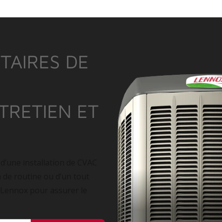
TAIRES DE
NTRETIEN ET
 d’une installation de CVAC
n de routine ou d’un tout
 Lennox pour assurer le