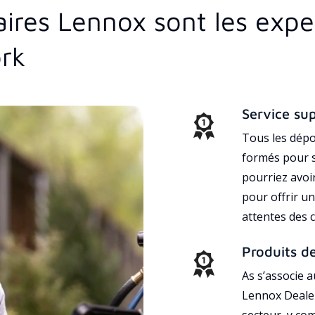
aires Lennox sont les exp
rk
Service su
Tous les dépo
formés pour s
pourriez avoi
pour offrir un
attentes des c
Produits d
As s’associe 
Lennox Dealer
secteur, y co