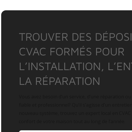
TROUVER DES DÉPOSI
CVAC FORMÉS POUR
L’INSTALLATION, L’E
LA RÉPARATION
Vous avez besoin d’un service, d’une réparation ou
fiable et professionnel? Qu’il s’agisse d’un entretie
nouveau système, trouvez un expert local en CVAC
confort de votre maison tout au long de l’année.