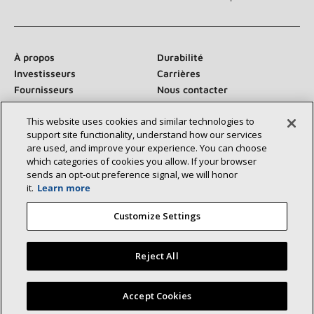
À propos
Durabilité
Investisseurs
Carrières
Fournisseurs
Nous contacter
Salle de presse
This website uses cookies and similar technologies to
support site functionality, understand how our services
are used, and improve your experience. You can choose
which categories of cookies you allow. If your browser
Communiquez avec nous :
sends an opt‑out preference signal, we will honor
it.
Learn more
Customize Settings
Reject All
©2026 Lennox International Inc.
Plan du site
Déclaration d’accessibilité
Confidentialité
Trouvez un dépositaire Lennox près de chez vous
Accept Cookies
Conditions générales