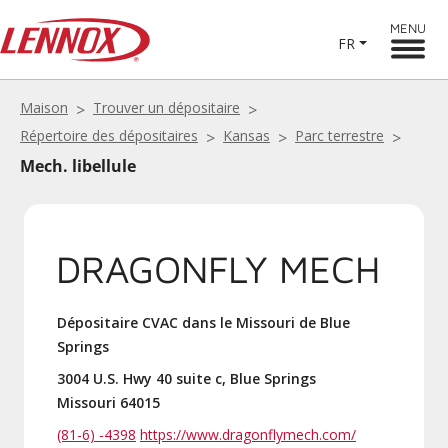
MENU
FR
Maison
Trouver un dépositaire
Répertoire des dépositaires
Kansas
Parc terrestre
Mech. libellule
DRAGONFLY MECH
Dépositaire CVAC dans le Missouri de Blue
Springs
3004 U.S. Hwy 40 suite c, Blue Springs
Missouri 64015
(81-6) -4398
https://www.dragonflymech.com/