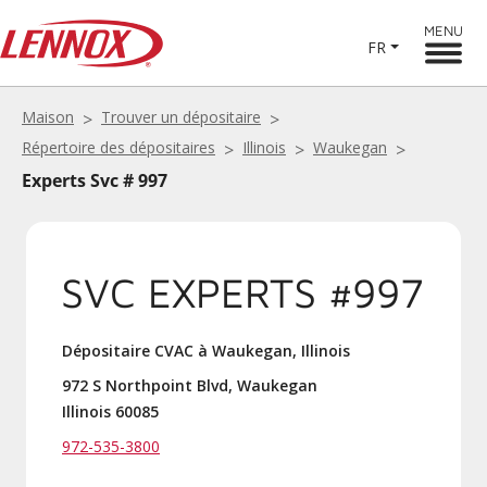
MENU
FR
Maison
Trouver un dépositaire
Répertoire des dépositaires
Illinois
Waukegan
Experts Svc # 997
SVC EXPERTS #997
Dépositaire CVAC à Waukegan, Illinois
972 S Northpoint Blvd, Waukegan
Illinois 60085
972-535-3800