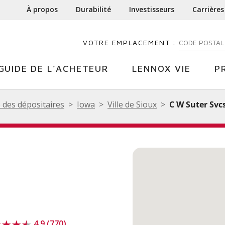
À propos
Durabilité
Investisseurs
Carrières
VOTRE EMPLACEMENT :
ENTREZ VOTR
GUIDE DE L’ACHETEUR
LENNOX VIE
P
 des dépositaires
Iowa
Ville de Sioux
C W Suter Svc
4.9 (770)