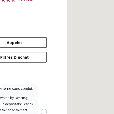
Appeler
Filtres D’achat
ystème sans conduit
Formé en usine
owered by Samsung
Les dépositaires Lennox
Offr
t un dépositaire Lennox
indépendants qui ont suivi les
si d
ealer spécialement
formations usine de 20 heures de