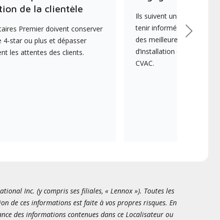
tion de la clientèle
Ils suivent une formation 
tenir informés des dernièr
aires Premier doivent conserver
Suivant
des meilleures pratiques e
 4-star ou plus et dépasser
d’installation et d’entreti
 les attentes des clients.
CVAC.
onal Inc. (y compris ses filiales, « Lennox »). Toutes les
ion de ces informations est faite à vos propres risques. En
sance des informations contenues dans ce Localisateur ou