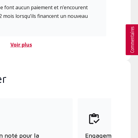
 ne font aucun paiement et n’encourent
2 mois lorsqu’ils financent un nouveau
Voir plus
er
n noté pour la
Engagement envers