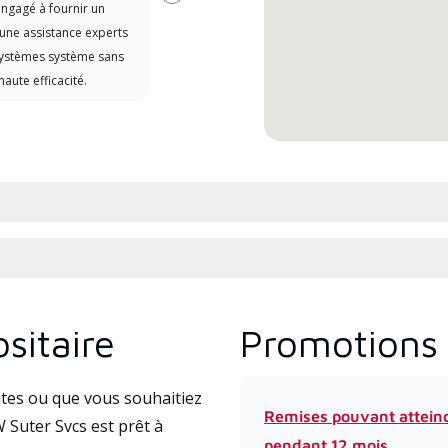
Suivant
ngagé à fournir un
Lennox , qui comprennent des
 une assistance experts
cours intensifs et à jour sur
systèmes système sans
l’installation, la conception, la
haute efficacité.
communication et l’entretien.
sitaire
Promotions 
tes ou que vous souhaitiez
Remises pouvant attein
 Suter Svcs est prêt à
pendant 12 mois