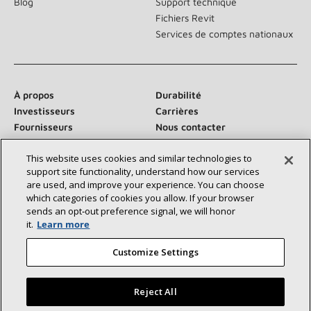
Blog
Support technique
Fichiers Revit
Services de comptes nationaux
À propos
Durabilité
Investisseurs
Carrières
Fournisseurs
Nous contacter
Salle de presse
This website uses cookies and similar technologies to
support site functionality, understand how our services
are used, and improve your experience. You can choose
which categories of cookies you allow. If your browser
Communiquez avec nous :
sends an opt‑out preference signal, we will honor
it.
Learn more
Customize Settings
Reject All
©2026 Lennox International Inc.
Plan du site