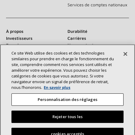
Services de comptes nationaux
À propos
Durabilité
Investisseurs
Carrières
Fournisseurs
Nous contacter
Salle de presse
Ce site Web utilise des cookies et des technologies
similaires pour prendre en charge le fonctionnement du
site, comprendre comment nos services sont utilisés et
améliorer votre expérience. Vous pouvez choisir les
catégories de cookies que vous autorisez. Si votre
Communiquez avec nous :
navigateur envoie un signal de préférence de retrait,
nous l’honorons.
En savoir plus
Personnalisation des réglages
Rejeter tous les
©2026 Lennox International Inc.
Plan du site
Déclaration d’accessibilité
Confidentialité
Trouvez un dépositaire Lennox près de chez vous
cookies acceptés
Conditions générales