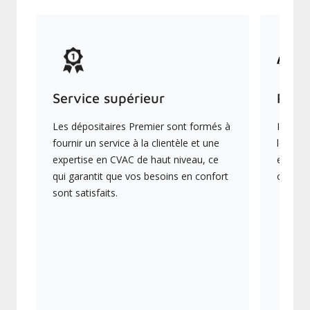
Service supérieur
Prod
Les dépositaires Premier sont formés à
Ils off
fournir un service à la clientèle et une
les plu
expertise en CVAC de haut niveau, ce
en éner
qui garantit que vos besoins en confort
collect
sont satisfaits.