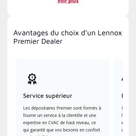
Voir plus
Avantages du choix d’un Lennox
Premier Dealer
Service supérieur
Prod
Les dépositaires Premier sont formés à
Ils off
fournir un service à la clientèle et une
les plu
expertise en CVAC de haut niveau, ce
en éner
qui garantit que vos besoins en confort
collect