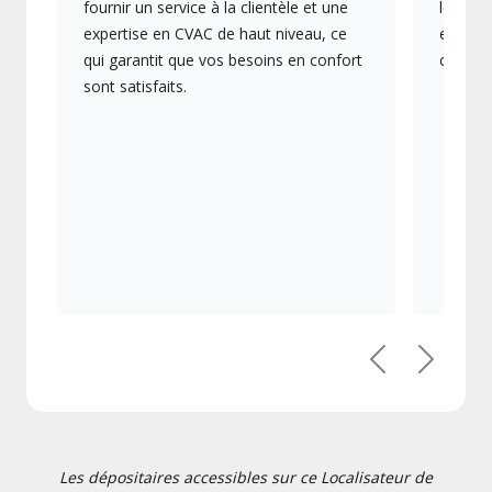
fournir un service à la clientèle et une
les plu
expertise en CVAC de haut niveau, ce
en éner
qui garantit que vos besoins en confort
collect
sont satisfaits.
Précédent
Suivant
Les dépositaires accessibles sur ce Localisateur de