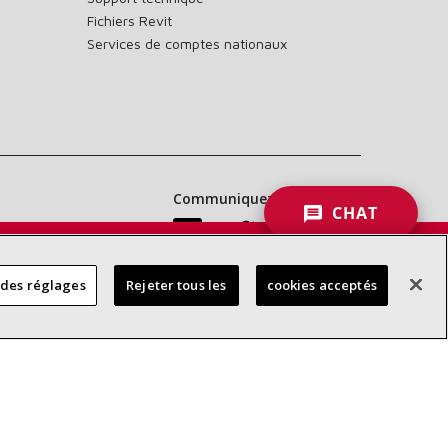
Fichiers Revit
Services de comptes nationaux
Communiquez avec nous :
CHAT
 DES
 des réglages
Rejeter tous les
cookies acceptés
RES
d’accessibilité
Confidentialité
Conditions générales