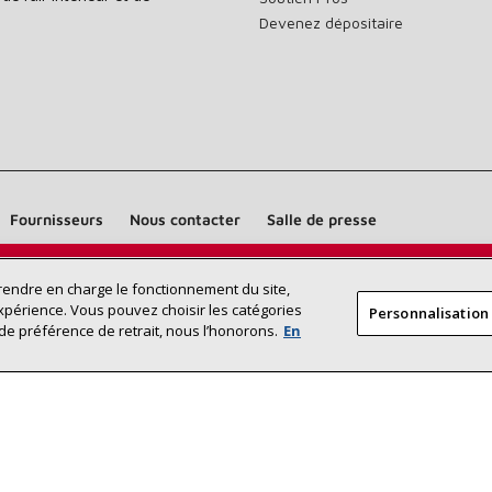
Devenez dépositaire
Fournisseurs
Nous contacter
Salle de presse
Trouvez un dépositaire Lennox près
prendre en charge le fonctionnement du site,
RECHERCHE
xpérience. Vous pouvez choisir les catégories
Personnalisation
DÉPOSITAI
de chez vous
de préférence de retrait, nous l’honorons.
En
©2026 Lennox International Inc.
Plan du site
Déclaration 