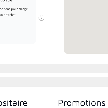
sponible
Lennox Powered by Samsung
Les 
options pour élargir
Dealer est un dépositaire Lennox
indé
oir d’achat
Premier Dealer spécialement
form
Suivant
formé et engagé à fournir un
Lenn
service et une assistance experts
cours
pour les systèmes système sans
l’ins
conduit à haute efficacité.
comm
sitaire
Promotions 