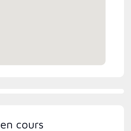
promotion
dépositaires Lennox
Offre des remises aux fabricants
pendants qui ont suivi les
si disponibles
ations usine de 20 heures de
ox , qui comprennent des
 intensifs et à jour sur
tallation, la conception, la
unication et l’entretien.
en cours