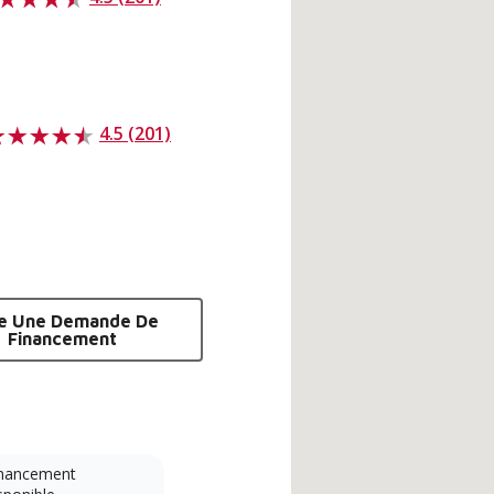
4.5 (201)
re Une Demande De
Financement
nancement
Système sans conduit