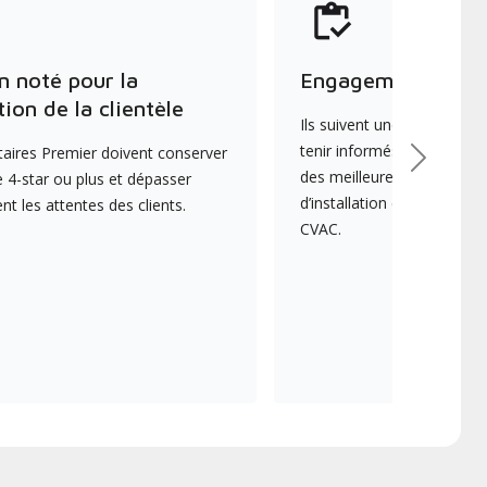
n noté pour la
Engagement envers
tion de la clientèle
Ils suivent une formation 
tenir informés des dernièr
aires Premier doivent conserver
Suivant
des meilleures pratiques e
 4-star ou plus et dépasser
d’installation et d’entreti
 les attentes des clients.
CVAC.