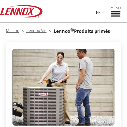
MENU
FR
®
Maison
Lennox Vie
Lennox
Produits primés