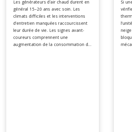
Les générateurs d’air chaud durent en
Si u
général 15–20 ans avec soin. Les
vérif
climats difficiles et les interventions
therm
d’entretien manquées raccourcissent
l’uni
leur durée de vie. Les signes avant-
neige
coureurs comprennent une
bloqu
augmentation de la consommation de
mécan
combustible et des réparations
défai
fréquentes. La mise à niveau vers des
comp
modèles à haute efficacité améliore le
des c
confort et réduit les factures. Planifiez
empêc
le remplacement à l’avance pour éviter
L’ent
les urgences...
probl
pério
vérif
techn