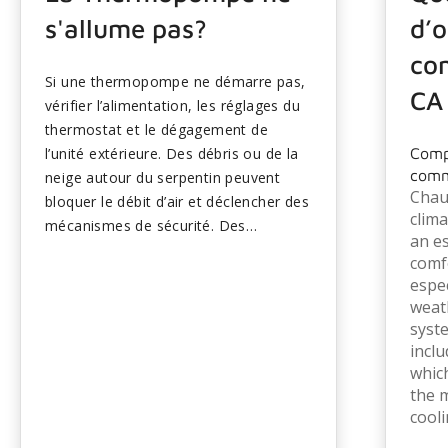
s'allume pas?
d’o
con
Si une thermopompe ne démarre pas,
CA
vérifier l’alimentation, les réglages du
thermostat et le dégagement de
l’unité extérieure. Des débris ou de la
Compr
comm
neige autour du serpentin peuvent
Chauf
bloquer le débit d’air et déclencher des
clima
mécanismes de sécurité. Des
an es
défaillances électriques ou des
comf
composantes défectueuses comme
espe
des condensateurs peuvent également
weat
empêcher le fonctionnement.
syst
L’entretien de routine réduit les
inclu
problèmes de démarrage pendant les
whic
périodes froides. En cas d’échec des
the 
cooli
vérifications de bricolage, appeler un
technicien pour le diagnostic...