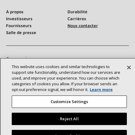
À propos
Durabilité
Investisseurs
Carrières
Fournisseurs
Nous contacter
Salle de presse
Communiquez avec nous :
This website uses cookies and similar technologies to
support site functionality, understand how our services are
used, and improve your experience. You can choose which
categories of cookies you allow. If your browser sends an
opt‑out preference signal, we will honor it.
Learn more
©2026 Lennox International Inc.
Plan du site
Customize Settings
Déclaration d’accessibilité
Confidentialité
Conditions générales
Reject All
Trouvez un dépositaire Lennox près de chez vous