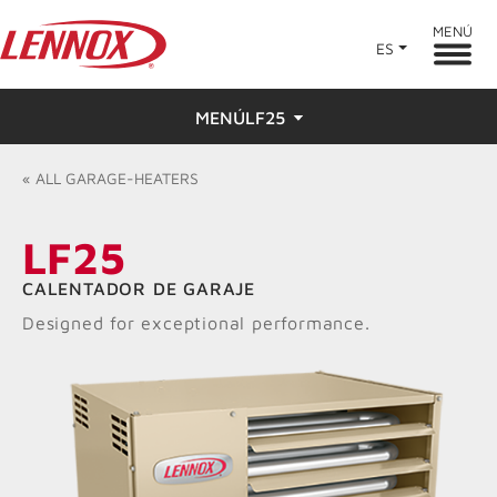
MENÚ
ES
MENÚLF25
Descripción general
«
ALL
GARAGE-HEATERS
Características
LF25
Calificaciones y reseñas
CALENTADOR DE GARAJE
Designed for exceptional performance.
Buscar un distribuidor
Resources