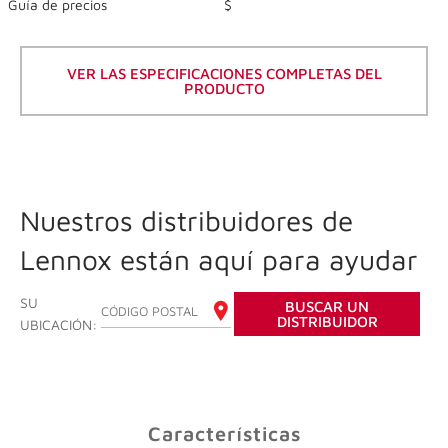
of
Guía de precios
$
5
stars,
average
rating
VER LAS ESPECIFICACIONES COMPLETAS DEL
value.
PRODUCTO
Read
357
Reviews.
Same
page
link.
Nuestros distribuidores de
Lennox están aquí para ayudar
SU
BUSCAR UN
INGRESE SU CÓDIGO POSTAL
DISTRIBUIDOR
UBICACIÓN:
Características