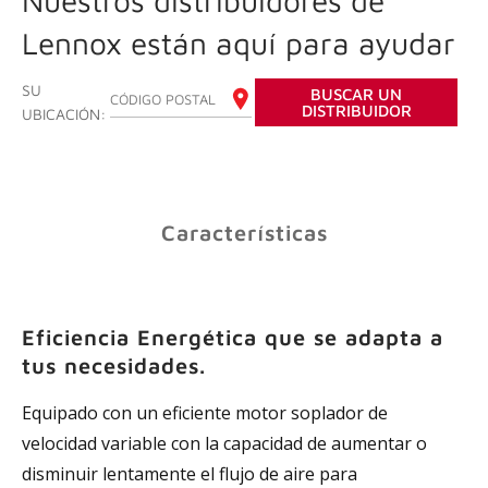
Nuestros distribuidores de
de
la
Lennox están aquí para ayudar
página.
SU
BUSCAR UN
INGRESE SU CÓDIGO POSTAL
DISTRIBUIDOR
UBICACIÓN:
Características
Eficiencia Energética que se adapta a
tus necesidades.
Equipado con un eficiente motor soplador de
velocidad variable con la capacidad de aumentar o
disminuir lentamente el flujo de aire para