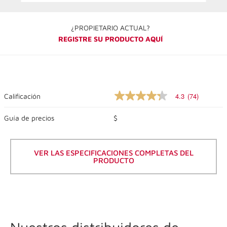
¿PROPIETARIO ACTUAL?
REGISTRE SU PRODUCTO AQUÍ
4.3
(74)
Calificación
4.3
de
5
Guía de precios
$
estrellas,
valor
de
calificación
VER LAS ESPECIFICACIONES COMPLETAS DEL
promedio.
PRODUCTO
Lea
las
reseñas
74
.
El
mismo
enlace