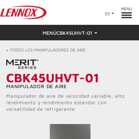
MENÚ
ES
MENÚCBK45UHVT-01
Descripción general
«
TODOS LOS
MANIPULADORES DE AIRE
Características
CBK45UHVT-01
Calificaciones y reseñas
MANIPULADOR DE AIRE
Buscar un distribuidor
Manipulador de aire de velocidad variable, alto
rendimiento y rendimiento estándar con
versatilidad de refrigerante