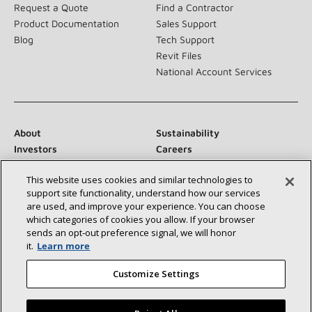
Request a Quote
Find a Contractor
Product Documentation
Sales Support
Blog
Tech Support
Revit Files
National Account Services
About
Sustainability
Investors
Careers
Suppliers
Contact Us
This website uses cookies and similar technologies to
Newsroom
support site functionality, understand how our services
are used, and improve your experience. You can choose
which categories of cookies you allow. If your browser
sends an opt‑out preference signal, we will honor
Conéctese con nosotros:
it.
Learn more
Customize Settings