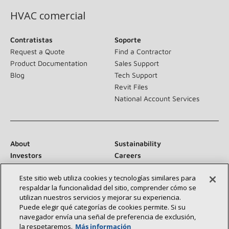
HVAC comercial
Contratistas
Soporte
Request a Quote
Find a Contractor
Product Documentation
Sales Support
Blog
Tech Support
Revit Files
National Account Services
About
Sustainability
Investors
Careers
Suppliers
Contact Us
Este sitio web utiliza cookies y tecnologías similares para
Newsroom
respaldar la funcionalidad del sitio, comprender cómo se
utilizan nuestros servicios y mejorar su experiencia.
Puede elegir qué categorías de cookies permite. Si su
navegador envía una señal de preferencia de exclusión,
Conéctese con nosotros:
la respetaremos.
Más información