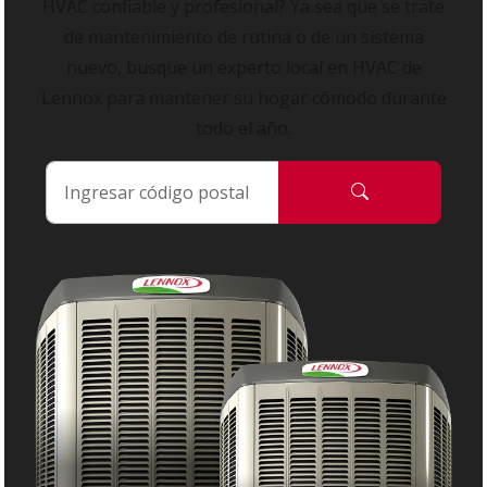
HVAC confiable y profesional? Ya sea que se trate
de mantenimiento de rutina o de un sistema
nuevo, busque un experto local en HVAC de
Lennox para mantener su hogar cómodo durante
todo el año.