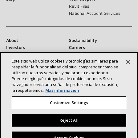
Revit Files
National Account Services
About
Sustainability
Investors
Careers
Suppliers
Contact Us
Este sitio web utiliza cookies y tecnologías similares para
Newsroom
respaldar la funcionalidad del sitio, comprender cómo se
utilizan nuestros servicios y mejorar su experiencia.
Puede elegir qué categorías de cookies permite. Si su
navegador envía una señal de preferencia de exclusión,
Conéctese con nosotros:
la respetaremos.
Más información
Customize Settings
Reject All
©2026 Lennox International Inc.
Site Map
Encuentre un concesionario Lennox cerca de usted
Accept Cookies