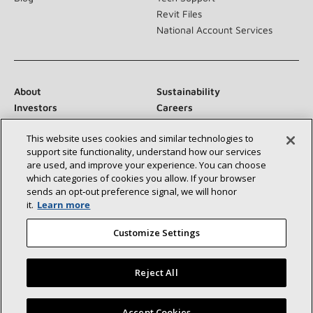
Revit Files
National Account Services
About
Sustainability
Investors
Careers
Suppliers
Contact Us
This website uses cookies and similar technologies to
Newsroom
support site functionality, understand how our services
are used, and improve your experience. You can choose
which categories of cookies you allow. If your browser
sends an opt‑out preference signal, we will honor
Conéctese con nosotros:
it.
Learn more
Customize Settings
Reject All
©2026 Lennox International Inc.
Site Map
Encuentre un concesionario Lennox cerca de usted
Accept Cookies