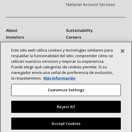
National Account Services
About
Sustainability
Investors
Careers
Suppliers
Contact Us
Este sitio web utiliza cookies y tecnologías similares para
Newsroom
respaldar la funcionalidad del sitio, comprender cómo se
utilizan nuestros servicios y mejorar su experiencia.
Puede elegir qué categorías de cookies permite. Si su
navegador envía una señal de preferencia de exclusión,
Conéctese con nosotros:
la respetaremos.
Más información
Customize Settings
Reject All
©2026 Lennox International Inc.
Site Map
Encuentre un concesionario Lennox cerca de usted
Accept Cookies
Accessibility Statement
Privacy
Terms & Conditions