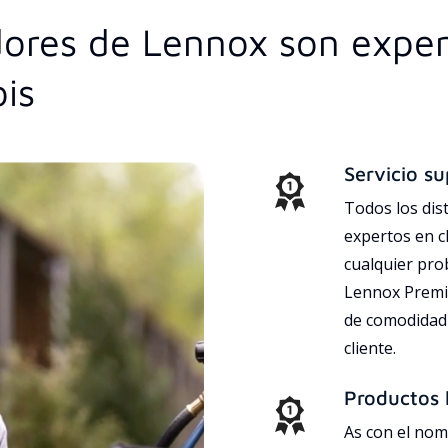
idores de Lennox son expe
ois
Servicio su
Todos los dis
expertos en c
cualquier pr
Lennox Premie
de comodidad 
cliente.
Productos l
As con el nom