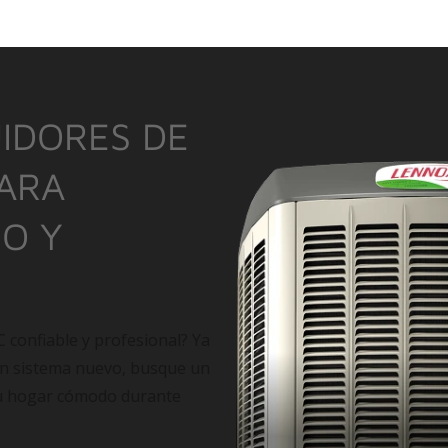
IDORES DE
PARA
IO Y
C confiable y profesional? Ya
un sistema nuevo, busque un
su hogar cómodo durante