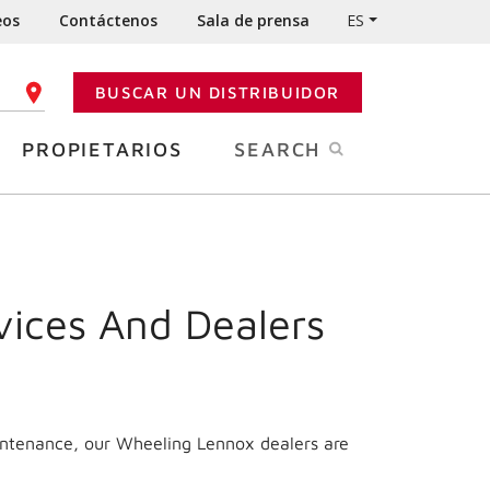
eos
Contáctenos
Sala de prensa
ES
BUSCAR UN DISTRIBUIDOR
GO POSTAL
PROPIETARIOS
SEARCH
vices And Dealers
aintenance, our Wheeling Lennox dealers are