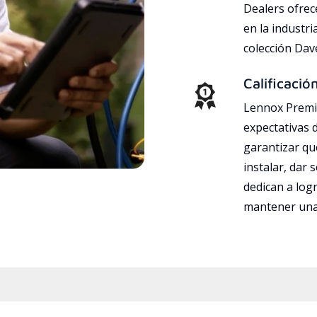
Dealers ofrec
en la industri
colección Da
Calificació
Lennox Premie
expectativas 
garantizar qu
instalar, dar 
dedican a logr
mantener una 