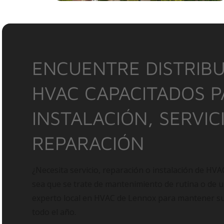
ENCUENTRE DISTRIBU
HVAC CAPACITADOS 
INSTALACIÓN, SERVIC
REPARACIÓN
¿Necesita servicio, reparación o instalación de HVA
sea que se trate de mantenimiento de rutina o de 
experto local en HVAC de Lennox para mantener 
todo el año.