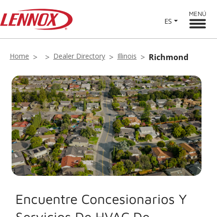
MENÚ
ES
Home
Dealer Directory
Illinois
Richmond
Encuentre Concesionarios Y
Servicios De HVAC De