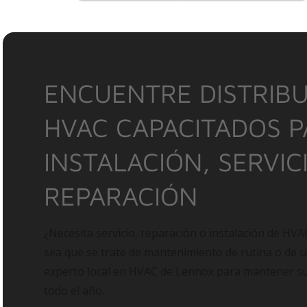
ENCUENTRE DISTRIBU
HVAC CAPACITADOS 
INSTALACIÓN, SERVIC
REPARACIÓN
¿Necesita servicio, reparación o instalación de HVA
sea que se trate de mantenimiento de rutina o de 
experto local en HVAC de Lennox para mantener 
todo el año.