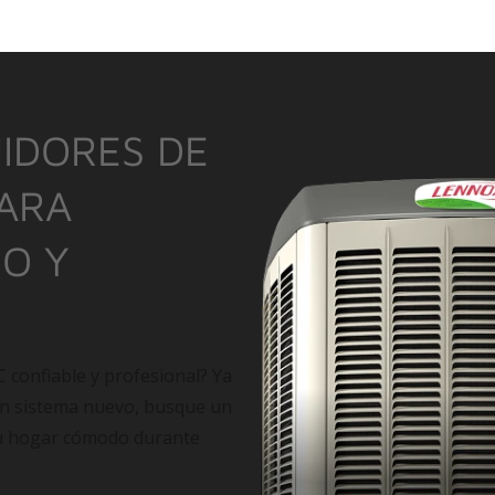
IDORES DE
PARA
IO Y
C confiable y profesional? Ya
un sistema nuevo, busque un
su hogar cómodo durante