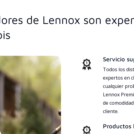
idores de Lennox son expe
ois
Servicio su
Todos los dis
expertos en c
cualquier pr
Lennox Premie
de comodidad 
cliente.
Productos l