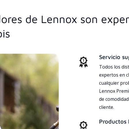
idores de Lennox son expe
ois
Servicio su
Todos los dis
expertos en c
cualquier pr
Lennox Premie
de comodidad 
cliente.
Productos l