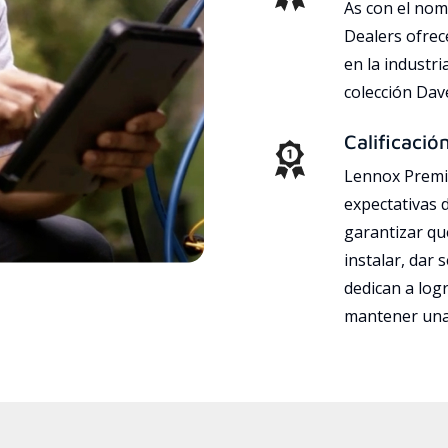
As con el nom
Dealers ofrec
en la industri
colección Da
Calificació
Lennox Premie
expectativas 
garantizar qu
instalar, dar 
dedican a logr
mantener una 