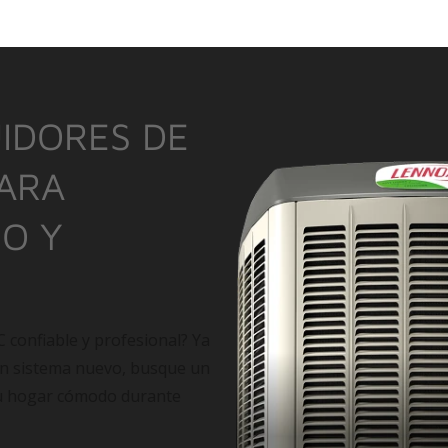
IDORES DE
PARA
IO Y
C confiable y profesional? Ya
un sistema nuevo, busque un
su hogar cómodo durante