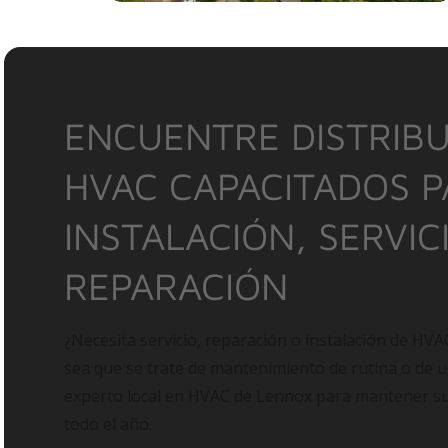
ENCUENTRE DISTRIBU
HVAC CAPACITADOS 
INSTALACIÓN, SERVIC
REPARACIÓN
¿Necesita servicio, reparación o instalación de HVA
sea que se trate de mantenimiento de rutina o de 
experto local en HVAC de Lennox para mantener 
todo el año.