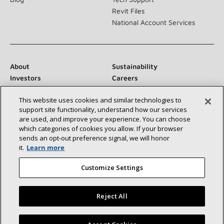
Revit Files
National Account Services
About
Sustainability
Investors
Careers
Suppliers
Contact Us
This website uses cookies and similar technologies to
Newsroom
support site functionality, understand how our services
are used, and improve your experience. You can choose
which categories of cookies you allow. If your browser
sends an opt‑out preference signal, we will honor
Conéctese con nosotros:
it.
Learn more
Customize Settings
Reject All
©2026 Lennox International Inc.
Site Map
Encuentre un concesionario Lennox cerca de usted