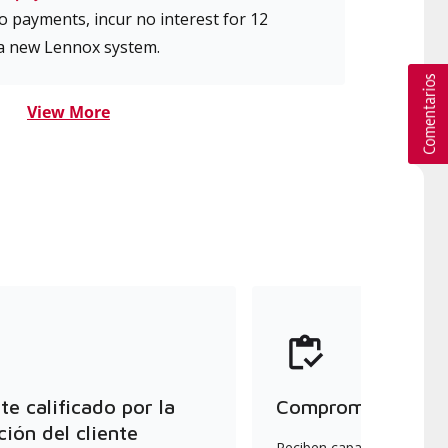
 payments, incur no interest for 12
a new Lennox system.
View More
e calificado por la
Compromiso con la
ción del cliente
Reciben capacitación cont