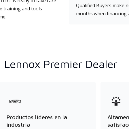
o Inc is ready to take care
Qualified Buyers make no
e training and tools
months when financing 
ime.
n Lennox Premier Dealer
Productos líderes en la
Altament
industria
satisfac