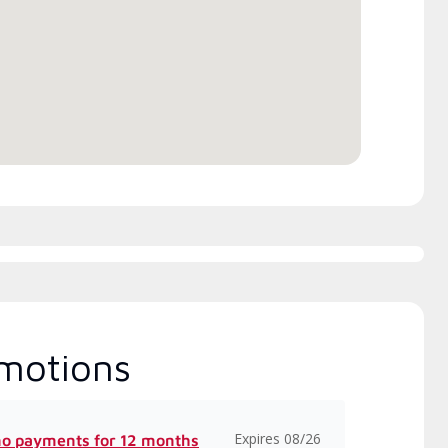
ica de 20 horas de Lennox ,
incluye clases intensivas y
alizadas sobre instalación,
ño, comunicación y servicio.
motions
Expires 08/26
no payments for 12 months