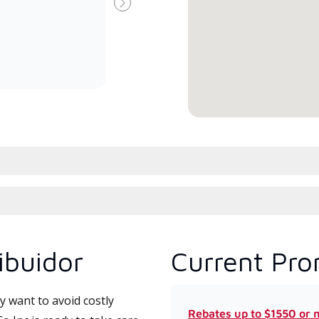
Dealer especialmente capacitado
fábr
Siguiente
y comprometido a brindar
que 
servicio experto y soporte para
actu
sistemas minisplit de alta
dise
eficiencia.
ibuidor
Current Pro
 want to avoid costly
Rebates up to $1550 or 