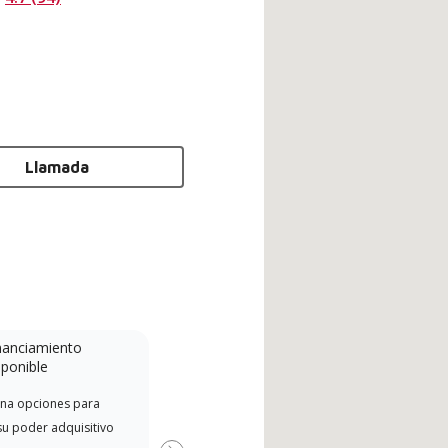
Llamada
nanciamiento
Minidivisión
sponible
Un concesionario Lennox
Dist
na opciones para
Powered by Samsung es un
de L
su poder adquisitivo
concesionario Lennox Premier
el r