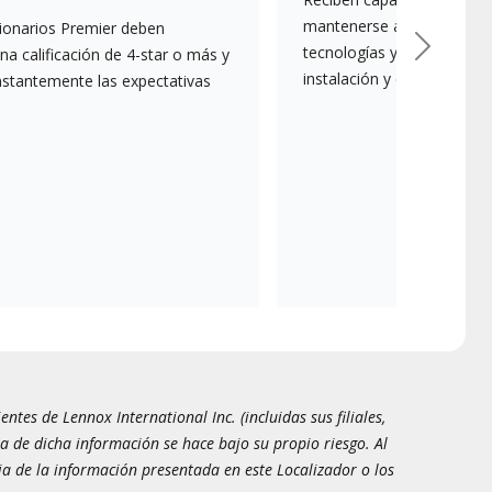
mantenerse actualizados s
ionarios Premier deben
tecnologías y mejores prác
a calificación de 4-star o más y
Siguient
instalación y el mantenim
nstantemente las expectativas
tes de Lennox International Inc. (incluidas sus filiales,
a de dicha información se hace bajo su propio riesgo. Al
ia de la información presentada en este Localizador o los