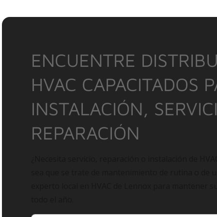
ENCUENTRE DISTRIBU
HVAC CAPACITADOS 
INSTALACIÓN, SERVIC
REPARACIÓN
¿Necesita servicio, reparación o instalación de HVA
sea que se trate de mantenimiento de rutina o de 
experto local en HVAC de Lennox para mantener 
todo el año.