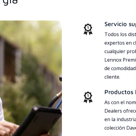
Servicio su
Todos los dis
expertos en c
cualquier pr
Lennox Premie
de comodidad 
cliente.
Productos l
As con el nom
Dealers ofrec
en la industri
colección Da