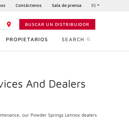
eos
Contáctenos
Sala de prensa
ES
BUSCAR UN DISTRIBUIDOR
GO POSTAL
PROPIETARIOS
SEARCH
vices And Dealers
aintenance, our Powder Springs Lennox dealers