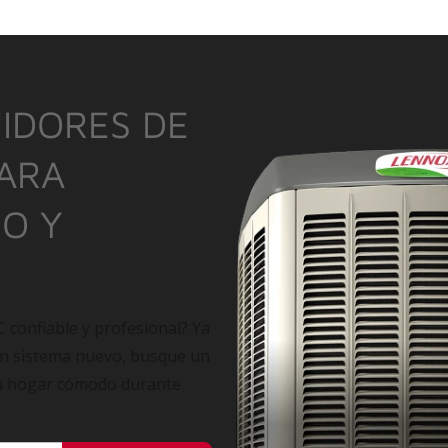
IDORES DE
PARA
IO Y
C confiable y profesional? Ya
un sistema nuevo, busque un
su hogar cómodo durante