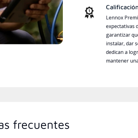
Calificació
Lennox Premie
expectativas 
garantizar qu
instalar, dar 
dedican a logr
mantener una 
as frecuentes