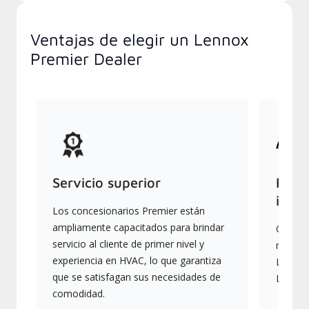
Ventajas de elegir un Lennox
Premier Dealer
Servicio superior
Produ
indus
Los concesionarios Premier están
ampliamente capacitados para brindar
Ofrece
servicio al cliente de primer nivel y
más av
experiencia en HVAC, lo que garantiza
Lennox,
que se satisfagan sus necesidades de
Lennox
comodidad.