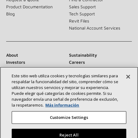
Product Documentation
Sales Support
Blog
Tech Support
Revit Files
National Account Services
About
Sustainability
Investors
Careers
Suppliers
Contact Us
Este sitio web utiliza cookies y tecnologías similares para
Newsroom
respaldar la funcionalidad del sitio, comprender cómo se
utilizan nuestros servicios y mejorar su experiencia.
Puede elegir qué categorías de cookies permite. Si su
navegador envía una señal de preferencia de exclusión,
Conéctese con nosotros:
la respetaremos.
Más información
Customize Settings
Reject All