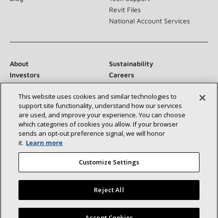
Revit Files
National Account Services
About
Sustainability
Investors
Careers
Suppliers
Contact Us
This website uses cookies and similar technologies to
Newsroom
support site functionality, understand how our services
are used, and improve your experience. You can choose
which categories of cookies you allow. If your browser
sends an opt‑out preference signal, we will honor
Conéctese con nosotros:
it.
Learn more
Customize Settings
Reject All
©2026 Lennox International Inc.
Site Map
Encuentre un concesionario Lennox cerca de usted
Accept Cookies